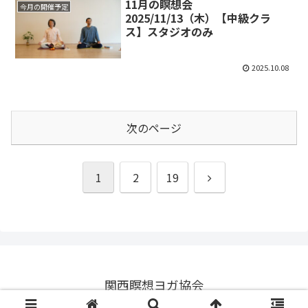
11月の瞑想会
今月の開催予定
2025/11/13（木）【中級クラ
ス】スタジオのみ
2025.10.08
次のページ
次
1
2
19
へ
関西瞑想ヨガ協会
© 2010 関西瞑想ヨガ協会.