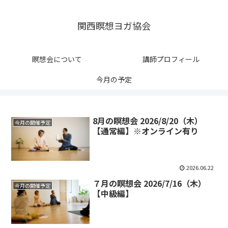
関西瞑想ヨガ協会
瞑想会について
講師プロフィール
今月の予定
8月の瞑想会 2026/8/20（木）
今月の開催予定
【通常編】※オンライン有り
2026.06.22
７月の瞑想会 2026/7/16（木）
今月の開催予定
【中級編】