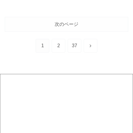
次のページ
次
1
2
37
へ