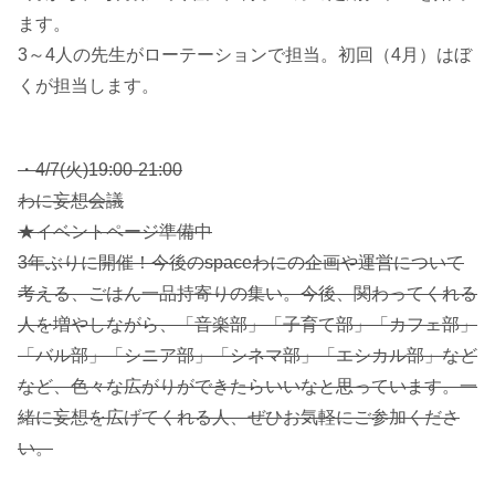
ます。
3～4人の先生がローテーションで担当。初回（4月）はぼ
くが担当します。
・4/7(火)19:00-21:00
わに妄想会議
★イベントページ準備中
3年ぶりに開催！今後のspaceわにの企画や運営について
考える、ごはん一品持寄りの集い。今後、関わってくれる
人を増やしながら、「音楽部」「子育て部」「カフェ部」
「バル部」「シニア部」「シネマ部」「エシカル部」など
など、色々な広がりができたらいいなと思っています。一
緒に妄想を広げてくれる人、ぜひお気軽にご参加くださ
い。