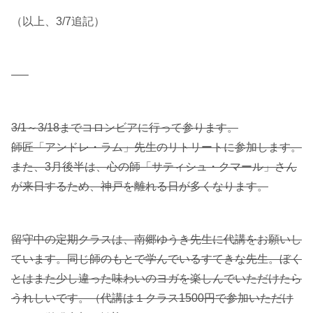
（以上、3/7追記）
—–
3/1～3/18までコロンビアに行って参ります。
師匠「アンドレ・ラム」先生のリトリートに参加します。
また、3月後半は、心の師「サティシュ・クマール」さん
が来日するため、神戸を離れる日が多くなります。
留守中の定期クラスは、南郷ゆうき先生に代講をお願いし
ています。同じ師のもとで学んでいるすてきな先生。ぼく
とはまた少し違った味わいのヨガを楽しんでいただけたら
うれしいです。（代講は１クラス1500円で参加いただけ