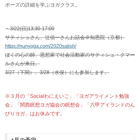
ポーズの詳細を学ぶヨガクラス。
・3/22(日)13:30-17:00
サティシュさん、辻信一さんお話会＠知恩院（京都）
https://nunyoga.com/2020satish/
ぼくの心の師、思想家で社会活動家のサティシュ・クマー
ルさんが来日。
3/27（下関）、3/28（水俣）にも参加します。
※３月の「Socialわにえいご」「ヨガアライメント勉強
会」「関西瞑想ヨガ協会の瞑想会」「六甲アイランドのん
びりヨガ」はお休みです。