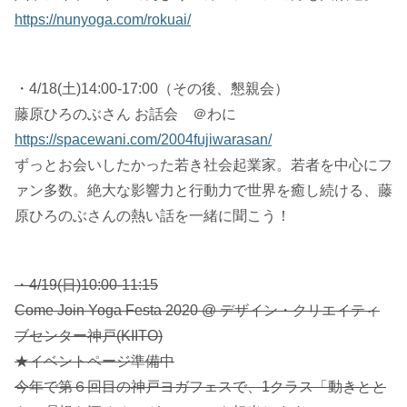
https://nunyoga.com/rokuai/
・4/18(土)14:00-17:00（その後、懇親会）
藤原ひろのぶさん お話会 ＠わに
https://spacewani.com/2004fujiwarasan/
ずっとお会いしたかった若き社会起業家。若者を中心にフ
ァン多数。絶大な影響力と行動力で世界を癒し続ける、藤
原ひろのぶさんの熱い話を一緒に聞こう！
・4/19(日)10:00-11:15
Come Join Yoga Festa 2020 @ デザイン・クリエイティ
ブセンター神戸(KIITO)
★イベントページ準備中
今年で第６回目の神戸ヨガフェスで、1クラス「動きとと