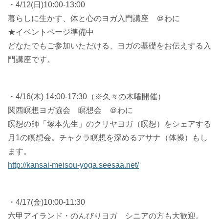
・4/12(日)10:00-13:00
暮らしに生かす、体と心のヨガ入門講座 ＠わに
★イベントページ準備中
どなたでもご参加いただける、ヨガの基礎をお伝えする入
門講座です。
・4/16(木) 14:00-17:30（※久々の木曜開催）
関西瞑想ヨガ協会 瞑想会 ＠わに
瞑想の師「塚本先生」のクリヤヨガ（瞑想）をシェアする
月1の瞑想会。チャクラ瞑想を深めるアサナ（体操）もし
ます。
http://kansai-meisou-yoga.seesaa.net/
・4/17(金)10:00-11:30
六甲アイランド・のんびりヨガ シニアの方も大歓迎。