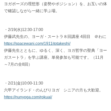
ヨガポーズの理想形（姿勢やポジション）を、お互いの体
で確認しながら一緒に学ぶ場。
・2/19(水)12:30-17:00
伊藤武先生の、ヨーガ・スートラ８回講座 4回目 ＠わに
https://spacewani.com/1911itotakeshi/
伊藤先生とともに、ゆるく、深く、ヨガ哲学の聖典「ヨー
ガスートラ」を学ぶ講座。単発参加も可能です。（11月
～7月の全8回）
・2/21(金)10:00-11:30
六甲アイランド・のんびりヨガ シニアの方も大歓迎。
https://nunyoga.com/rokuai/