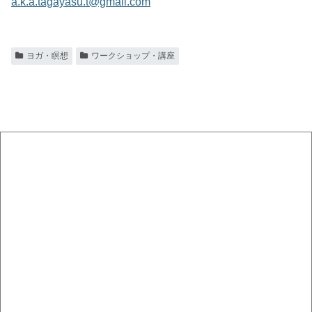
a.k.a.tagayasu.t@gmail.com
ヨガ・瞑想
ワークショップ・講座