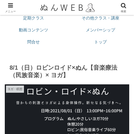
プロフィール
今月の予定
メニュー
検索
定期クラス
その他クラス・講座
動画コンテンツ
メンバーシップ
問合せ
トップ
8/1（日）ロビンロイド×ぬん【音楽療法
（民族音楽）× ヨガ】
ヨガ・瞑想