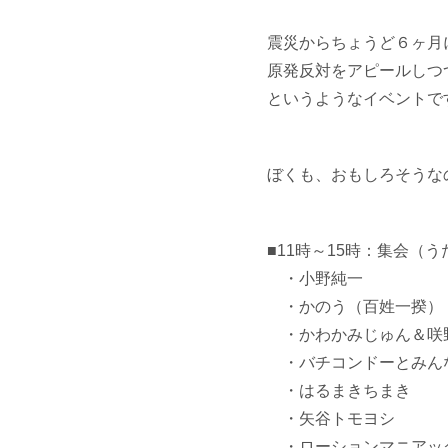
震災からちょうど６ヶ月
原発反対をアピールしつ
というようなイベントで
ぼくも、おもしろそうな
■11時～15時：集会（
・小野純一
・かのう（百姓一揆）
・かわかみじゅん＆咲
・バチコンドーとみん
・はるまきちまき
・矢谷トモヨシ
・ローションマニアッ