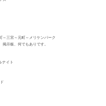
～三宮～元町～メリケンパーク
掲示板、何でもありです。
ドルナイト
ンド