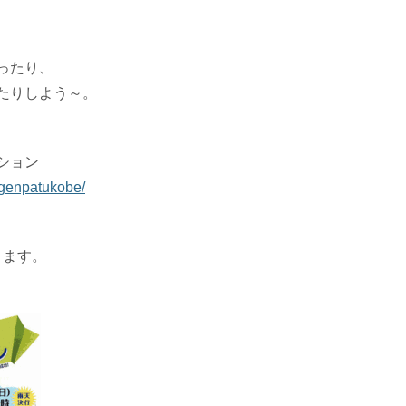
ったり、
たりしよう～。
ション
agenpatukobe/
ります。