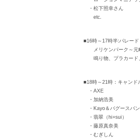
・松下照幸さん
etc.
■16時～17時半:パレード
メリケンパーク～元町
鳴り物、プラカード、
■18時～21時：キャン
・AXE
・加納浩美
・Kayo＆バグースバ
・翡翠（hi+sui）
・藤原真奈美
・むぎしん