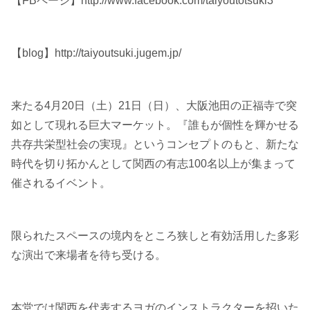
【FBページ】http://www.facebook.com/taiyoutotsuki3
【blog】http://taiyoutsuki.jugem.jp/
来たる4月20日（土）21日（日）、大阪池田の正福寺で突
如として現れる巨大マーケット。『誰もが個性を輝かせる
共存共栄型社会の実現』というコンセプトのもと、新たな
時代を切り拓かんとして関西の有志100名以上が集まって
催されるイベント。
限られたスペースの境内をところ狭しと有効活用した多彩
な演出で来場者を待ち受ける。
本堂では関西を代表するヨガのインストラクターを招いた