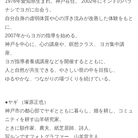
1976年愛知県生まれ。神戸在住。 2002年にインドのバラ
ナシでヨガに出会う。
自分自身の虚弱体質や心の浮き沈みが改善した体験をもと
に、
2007年からヨガの指導を始める。
神戸を中心に、心の講座や、瞑想クラス、 ヨガ集中講
座、
ヨガ指導者養成講座などを開催するとともに、
人と自然が共生できる、やさしい世の中を目指し、
ゆるやかな、つながりの場づくりを続けている。
●ヤギ （塚原正也）
神戸市の都心部でヤギとともに暮らし、畑を耕し、コミュ
ニティを耕す山羊研究家。
ときに額作家、農夫、紙芝居師、詩人、
写ルンですフォトグラファー、山羊堂主人、