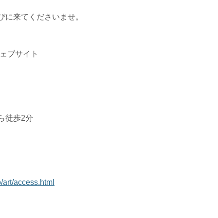
びに来てくださいませ。
ウェブサイト
ら徒歩2分
p/art/access.html