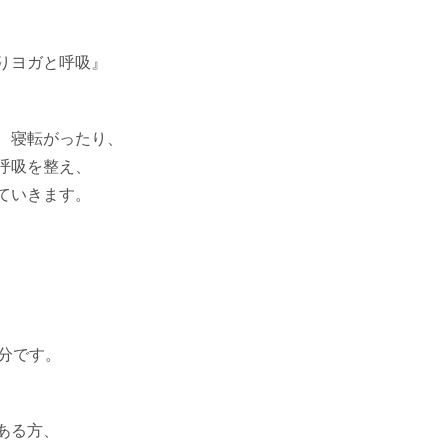
りヨガと呼吸』
、寝転がったり、
呼吸を整え、
ていきます。
0分です。
ある方、