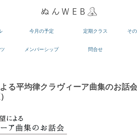
ル
今月の予定
定期クラス
その
ツ
メンバーシップ
問合せ
望による平均律クラヴィーア曲集のお話
区）