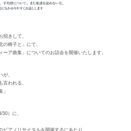
お招きして、
北の椅子と」にて、
ィーア曲
集」についてのお話会を開催いたします。
ハが、
も
言われる、
集」
/
30）に、
の
ピアノリサイタルを開催するにあたり、