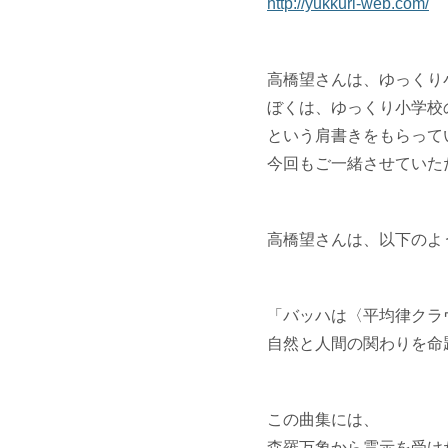
http://yukkuri-web.com/
高橋望さんは、ゆっくり
ぼくは、ゆっくり小学校
という肩書きをもらって
今回もご一緒させていた
高橋望さんは、以下のよ
「バッハは〈平均律クラ
自然と人間の
関わりを命
この曲
集には、
森羅万象から霊示を受け