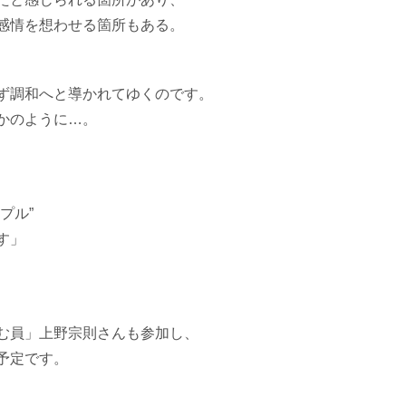
感情を想わせる箇所もある。
ず調和へと導かれてゆくのです。
かのように…。
プル”
す」
む員」上野
宗則さんも参加し、
予定です。