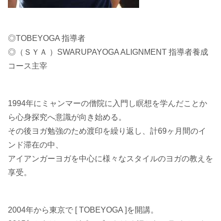
◎TOBEYOGA 指導者
◎（ＳＹＡ ）SWARUPAYOGA ALIGNMENT 指導者養成
コース主宰
1994年にミャンマーの僧院に入門し瞑想を学んだことか
ら心身探究へ意識が向き始める。
その後ヨガ勉強のため渡印を繰り返し、計69ヶ月間のイ
ンド滞在の中、
アイアンガーヨガを中心に様々なスタイルのヨガの教えを
享受。
2004年から東京で [ TOBEYOGA ]を開講。