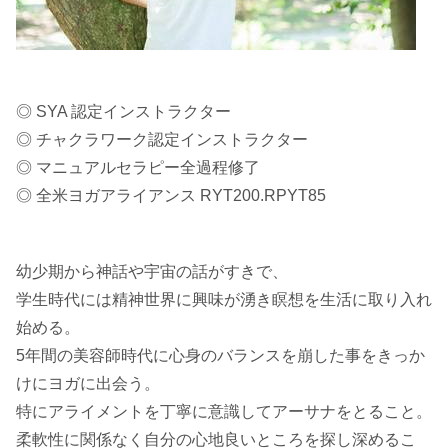
◎ SYA 認定インストラクター
◎ チャクラワーク認定インストラクター
◎ マニュアルセラピー全過程修了
◎ 全米ヨガアライアンス RYT200.RPYT85
幼少期から神話や宇宙の話がすきで、
学生時代には精神世界に興味が湧き瞑想を生活に取り入れ
始める。
5年間の美容師時代に心身のバランスを崩した事をきっか
けにヨガに出会う。
特にアライメントを丁寧に意識してアーサナをとること。
柔軟性に関係なく自分の心地良いところを探し深めるこ