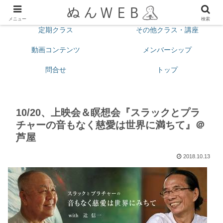
プロフィール
今月の予定
メニュー
検索
定期クラス
その他クラス・講座
動画コンテンツ
メンバーシップ
問合せ
トップ
10/20、上映会＆瞑想会『スラックとプラ
チャーの音もなく慈愛は世界に満ちて』＠
芦屋
2018.10.13