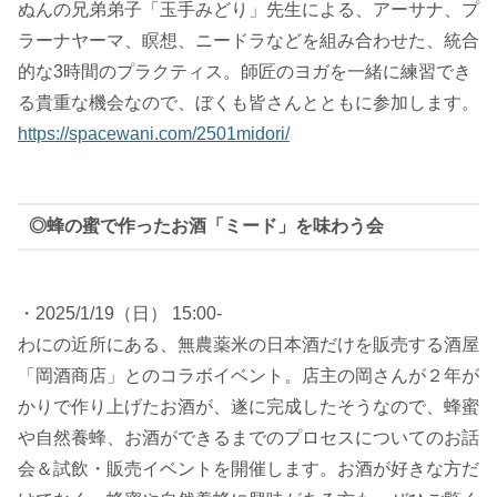
ぬんの兄弟弟子「玉手みどり」先生による、アーサナ、プ
ラーナヤーマ、瞑想、ニードラなどを組み合わせた、統合
的な3時間のプラクティス。師匠のヨガを一緒に練習でき
る貴重な機会なので、ぼくも皆さんとともに参加します。
https://spacewani.com/2501midori/
◎蜂の蜜で作ったお酒「ミード」を味わう会
・2025/1/19（日） 15:00-
わにの近所にある、無農薬米の日本酒だけを販売する酒屋
「岡酒商店」とのコラボイベント。店主の岡さんが２年が
かりで作り上げたお酒が、遂に完成したそうなので、蜂蜜
や自然養蜂、お酒ができるまでのプロセスについてのお話
会＆試飲・販売イベントを開催します。お酒が好きな方だ