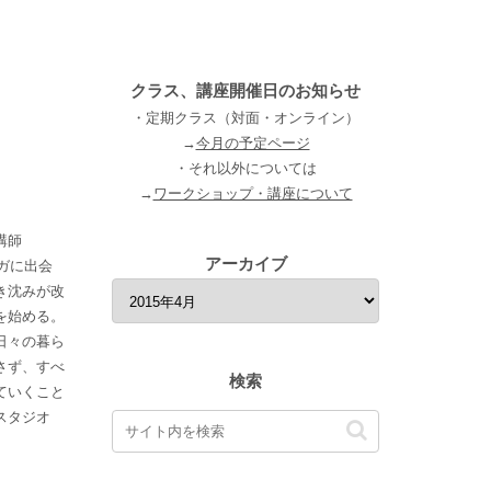
クラス、講座開催日のお知らせ
・定期クラス（対面・オンライン）
→
今月の予定ページ
・それ以外については
→
ワークショップ・講座について
講師
アーカイブ
ヨガに出会
き沈みが改
を始める。
日々の暮ら
さず、すべ
検索
ていくこと
スタジオ