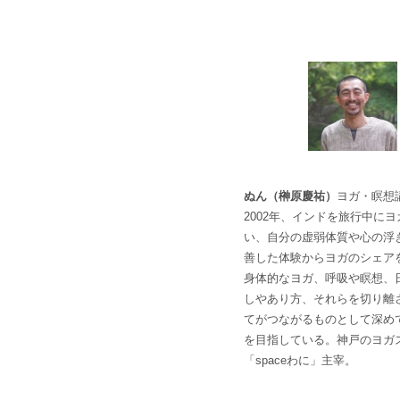
ぬん（榊原慶祐）
ヨガ・瞑想
2002年、インドを旅行中に
い、自分の虚弱体質や心の浮
善した体験からヨガのシェア
身体的なヨガ、呼吸や瞑想、
しやあり方、それらを切り離
てがつながるものとして深め
を目指している。神戸のヨガ
「spaceわに」主宰。