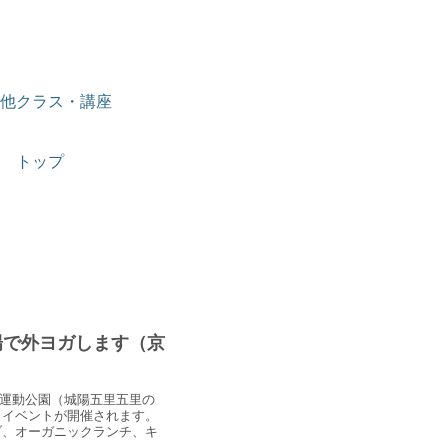
他クラス・講座
トップ
陽で外ヨガします（京
津川運動公園（城陽五里五里の
うイベントが開催されます。
ブ、オーガニックランチ、キ