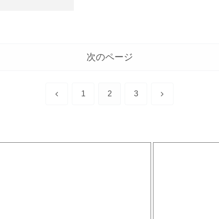
次のページ
前
次
1
2
3
へ
へ