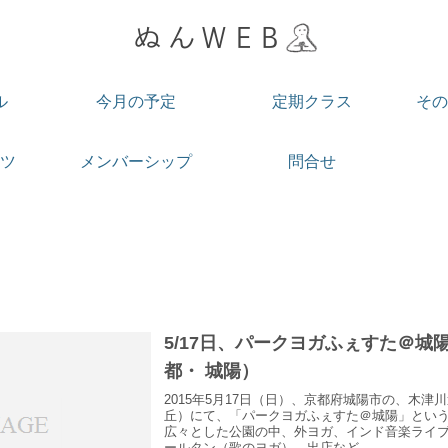
ル
今月の予定
定期クラス
その
ツ
メンバーシップ
問合せ
5/17日、パークヨガふぇすた＠城
都・ 城陽）
2015年5月17日（日）、京都府城陽市の、木
丘）にて、「パークヨガふぇすた＠城陽」とい
広々とした公園の中、外ヨガ、インド音楽ライ
ールタン（歌のヨガ）、出店など...