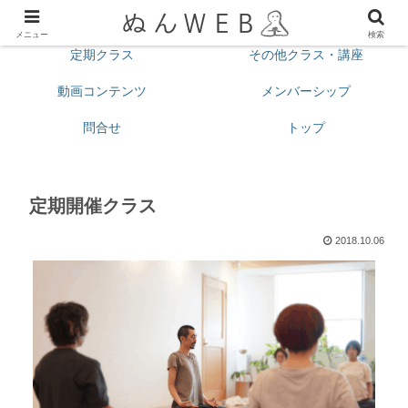
プロフィール
今月の予定
メニュー
検索
定期クラス
その他クラス・講座
動画コンテンツ
メンバーシップ
問合せ
トップ
定期開催クラス
2018.10.06