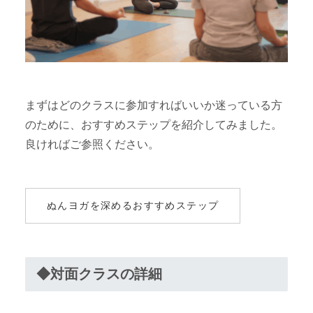
まずはどのクラスに参加すればいいか迷っている方
のために、おすすめステップを紹介してみました。
良ければご参照ください。
ぬんヨガを深めるおすすめステップ
◆
対面クラスの詳細