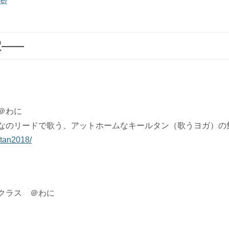
e/
定――
＠わに
なのリードで歌う、アットホームなキールタン（歌うヨガ）の
rtan2018/
クラス ＠わに