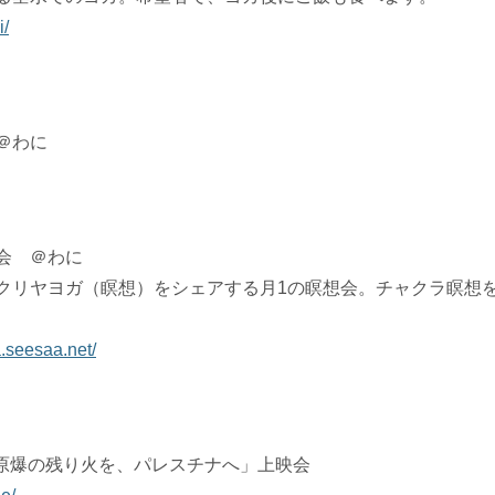
i/
＠わに
会 ＠わに
クリヤヨガ（瞑想）をシェアする月1の瞑想会。チャクラ瞑想
a.seesaa.net/
E! 原爆の残り火を、パレスチナへ」上映会