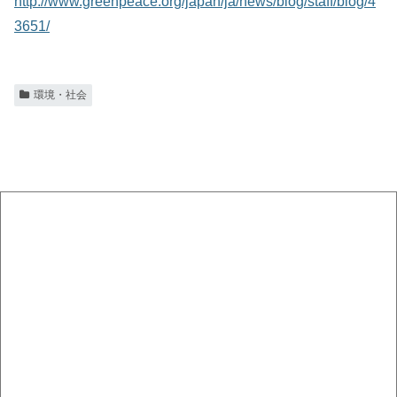
http://www.greenpeace.org/japan/ja/news/blog/staff/blog/4
3651/
環境・社会