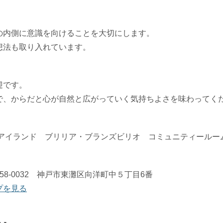
の内側に意識を向けることを大切にします。
想法も取り入れています。
迎です。
で、からだと心が自然と広がっていく気持ちよさを味わってく
アイランド ブリリア・ブランズビリオ コミュニティールー
658-0032 神戸市東灘区向洋町中５丁目6番
プを見る