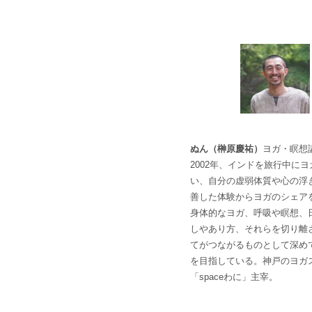
ぬん（榊原慶祐）
ヨガ・瞑想
2002年、インドを旅行中に
い、自分の虚弱体質や心の浮
善した体験からヨガのシェア
身体的なヨガ、呼吸や瞑想、
しやあり方、それらを切り離
てがつながるものとして深め
を目指している。神戸のヨガ
「spaceわに」主宰。