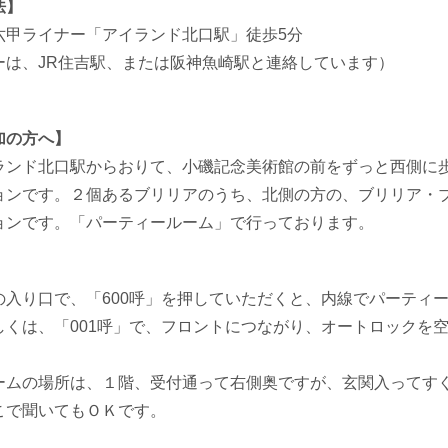
法】
六甲ライナー「アイランド北口駅」徒歩5分
ーは、JR住吉駅、または阪神魚崎駅と連絡しています）
加の方へ】
ランド北口駅からおりて、小磯記念美術館の前をずっと西側に
ョンです。２個あるブリリアのうち、北側の方の、ブリリア・
ョンです。「パーティールーム」で行っております。
の入り口で、「600呼」を押していただくと、内線でパーティ
しくは、「001呼」で、フロントにつながり、オートロックを
ームの場所は、１階、受付通って右側奥ですが、玄関入ってす
こで聞いてもＯＫです。