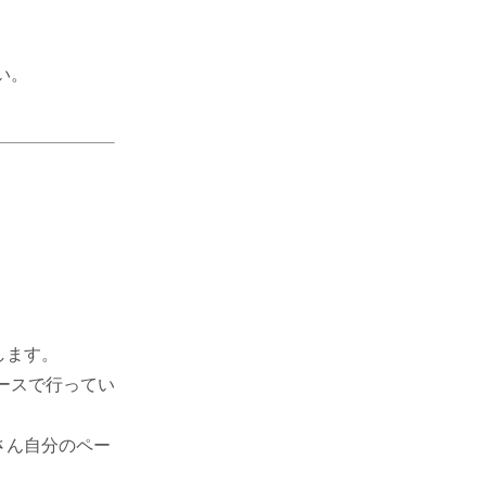
い。
します。
ースで行ってい
さん自分のペー