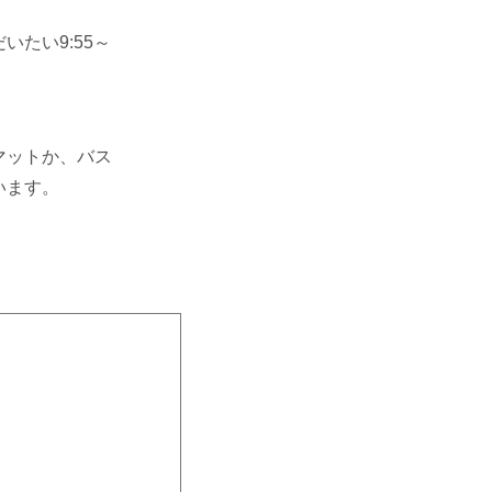
たい9:55～
マットか、バス
います。