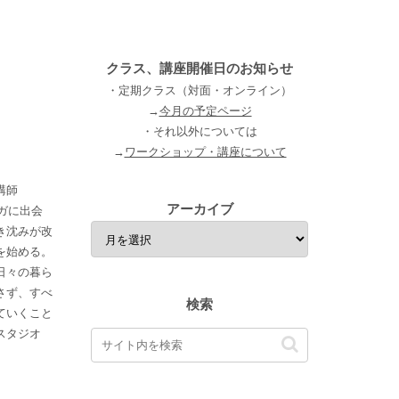
クラス、講座開催日のお知らせ
・定期クラス（対面・オンライン）
→
今月の予定ページ
・それ以外については
→
ワークショップ・講座について
講師
アーカイブ
ヨガに出会
き沈みが改
を始める。
日々の暮ら
さず、すべ
検索
ていくこと
スタジオ