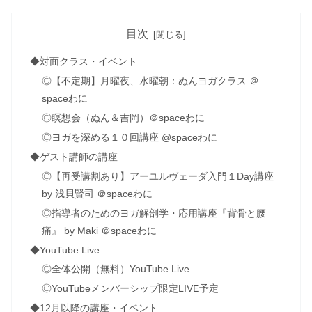
目次
◆対面クラス・イベント
◎【不定期】月曜夜、水曜朝：ぬんヨガクラス ＠
spaceわに
◎瞑想会（ぬん＆吉岡）＠spaceわに
◎ヨガを深める１０回講座 @spaceわに
◆ゲスト講師の講座
◎【再受講割あり】アーユルヴェーダ入門１Day講座
by 浅貝賢司 ＠spaceわに
◎指導者のためのヨガ解剖学・応用講座『背骨と腰
痛』 by Maki ＠spaceわに
◆YouTube Live
◎全体公開（無料）YouTube Live
◎YouTubeメンバーシップ限定LIVE予定
◆12月以降の講座・イベント