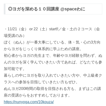
◎ヨガを深める１０回講座 @spaceわに
・11/21（金） or 22（土）start!!／金・土の２コース（会
場受講のみ）
ぼく（ぬん）が一番大事にしている、体・気・心の3方向
からヨガをじっくり体系的に学ぶための講座。
初心者からヨガの先生まで、年齢やヨガ経験を問わず、ぬ
んのヨガを深く学んでいきたい方であれば、どなたでも参
加可能です。
暮らしの中にヨガを取り入れていきたい方や、中上級者ク
ラスへの参加を目指していきたい方もぜひ。
ぬんヨガ200時間の取得を目指される方も、まずはこの講
座の受講からをおすすめしております。
https://nunyoga.com/10kouza/