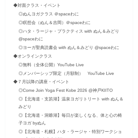
◆対面クラス・イベント
◎ぬんヨガクラス ＠spaceわに
◎瞑想会（ぬん＆吉岡）＠spaceわに
◎ハタ・ラージャ・プラクティス with ぬん＆みどり
@spaceわに
◎ヨーガ聖典読書会 with ぬん＆みどり @spaceわに
◆オンラインクラス
◎無料（全体公開）YouTube Live
◎メンバーシップ限定（月額制） YouTube Live
◆７月以降の講座・イベント
◎Come Join Yoga Fest Kobe 2026 @神戸KIITO
◎【北海道・支笏湖】温泉ヨガリトリート with ぬん＆
みどり
◎【北海道・洞爺湖】毎日が楽しくなる、体と心の椅
子ヨガ byぬん
◎【北海道・札幌】ハタ・ラージャ・特別ワークショ