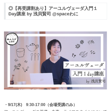
◎【再受講割あり】アーユルヴェーダ入門１
Day講座 by 浅貝賢司 @spaceわに
・9/17(木) 9:30-17:00（会場受講のみ）