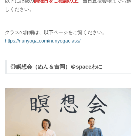
以下に記載の
開催日をご確認の上
、当日直接会場までお越
しください。
クラスの詳細は、以下ページをご覧ください。
https://nunyoga.com/nunyogaclass/
◎瞑想会（ぬん＆吉岡）＠spaceわに