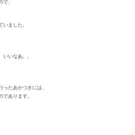
ので、
ていました。
、いいなあ。。
行ったあかつきには、
のであります。