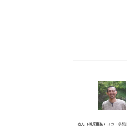
ぬん（榊原慶祐）
ヨガ・瞑想