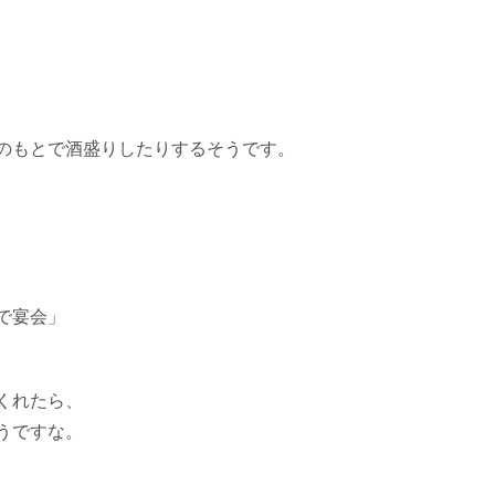
、
のもとで酒盛りしたりするそうです。
で宴会」
くれたら、
うですな。