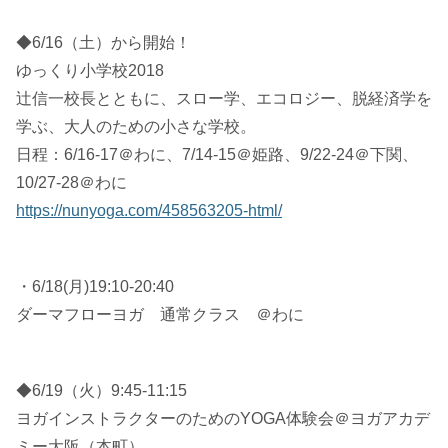
◆6/16（土）から開始！
ゆっくり小学校2018
辻信一校長とともに、スロー学、エコロジー、脱経済学を
学ぶ、大人のための小さな学校。
日程：6/16-17＠わに、7/14-15＠姫路、9/22-24＠下関、
10/27-28＠わに
https://nunyoga.com/458563205-html/
・6/18(月)19:10-20:40
ダーマフローヨガ 通常クラス ＠わに
◆6/19（火）9:45-11:15
ヨガインストラクターのためのYOGA体験会＠ヨガアカデ
ミー大阪（本町）