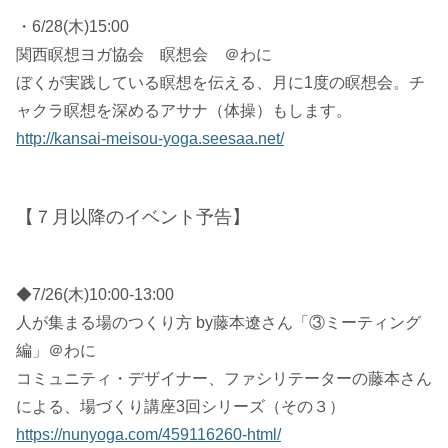
・6/28(木)15:00
関西瞑想ヨガ協会 瞑想会 ＠わに
ぼくが実践している瞑想を伝える、月に1度の瞑想会。チ
ャクラ瞑想を深めるアサナ（体操）もします。
http://kansai-meisou-yoga.seesaa.net/
【７月以降のイベント予告】
◆7/26(木)10:00-13:00
人が集まる場のつくり方 by藤本遼さん「③ミーティング
編」＠わに
コミュニティ・デザイナー、ファシリテーターの藤本さん
による、場づくり講座3回シリーズ（その３）
https://nunyoga.com/459116260-html/