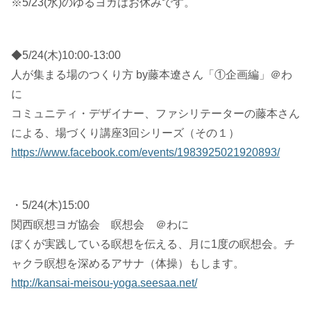
※5/23(水)のゆるヨガはお休みです。
◆5/24(木)10:00-13:00
人が集まる場のつくり方 by藤本遼さん「①企画編」＠わ
に
コミュニティ・デザイナー、ファシリテーターの藤本さん
による、場づくり講座3回シリーズ（その１）
https://www.facebook.com/events/1983925021920893/
・5/24(木)15:00
関西瞑想ヨガ協会 瞑想会 ＠わに
ぼくが実践している瞑想を伝える、月に1度の瞑想会。チ
ャクラ瞑想を深めるアサナ（体操）もします。
http://kansai-meisou-yoga.seesaa.net/